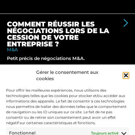
COMMENT RÉUSSIR LES
NÉGOCIATIONS LORS DE LA
CESSION DE VOTRE
ENTREPRISE ?
M&A
Petit précis de négociations M&A.
Gérer le consentement aux
cookies
COMMENT VALORISER UNE
Pour offrir les meilleures expériences, nous utilisons des
START-UP EN CAS
technologies telles que les cookies pour stocker et/ou accéder aux
D'ÉVICTION ?
informations des appareils. Le fait de consentir à ces technologies
Disputes
nous permettra de traiter des données telles que le comportement
de navigation ou les ID uniques sur ce site. Le fait de ne pas
Description des limites des méthodes d'évaluation
consentir ou de retirer son consentement peut avoir un effet
classique et présentation d'approches spécifiques.
négatif sur certaines caractéristiques et fonctions.
Fonctionnel
Toujours activé