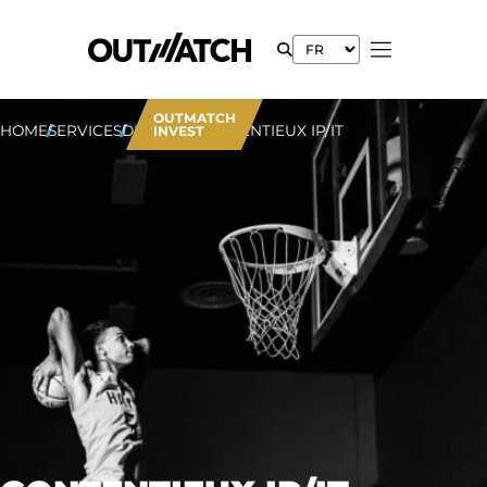
OUTMATCH
HOME
SERVICES
DISPUTES
CONTENTIEUX IP/IT
INVEST