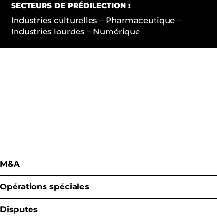
SECTEURS DE PRÉDILECTION :
Industries culturelles – Pharmaceutique –
Industries lourdes – Numérique
M&A
Acquisition
Opérations spéciales
Cession
Stratégie
Disputes
Adossement