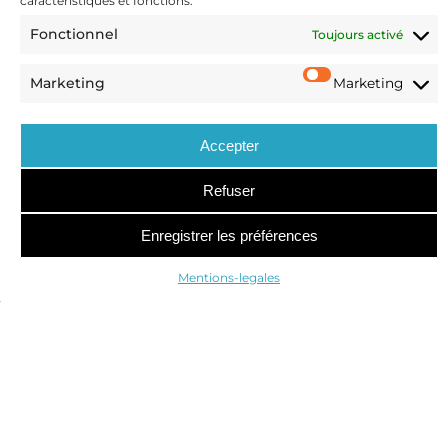
caractéristiques et fonctions.
Fonctionnel
Toujours activé
Marketing
Marketing
Accepter
122 Boulevard de Courcelles
75017 Paris, France
Refuser
CONTACT
Enregistrer les préférences
Mentions-legales
Mentions-legales
Politique de confidentialité
M&A
OPÉRATIONS SPÉCIALES
DISPUTES