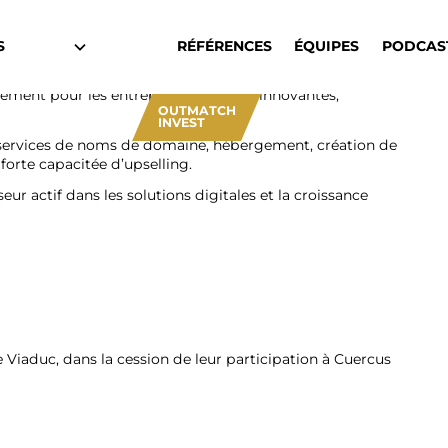
S
RÉFÉRENCES
ÉQUIPES
PODCAS
ment pour les entreprises digitales innovantes,
OUTMATCH
INVEST
services de noms de domaine, hébergement, création de
orte capacitée d’upselling.
ur actif dans les solutions digitales et la croissance
 Viaduc, dans la cession de leur participation à Cuercus