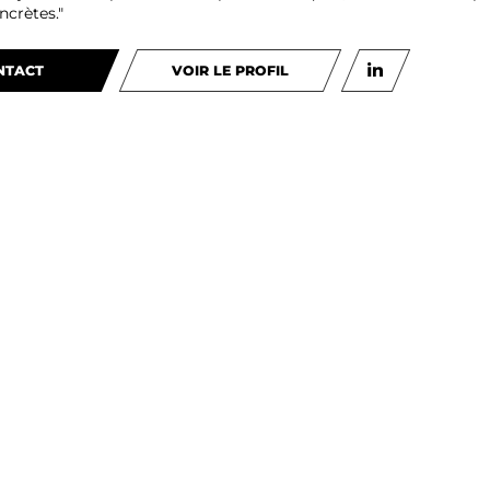
ncrètes."
NTACT
VOIR LE PROFIL