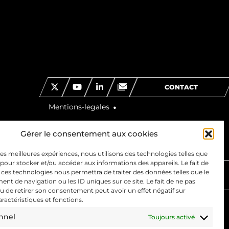
CONTACT
Mentions-legales
Politique de confidentialité
Gérer le consentement aux cookies
 les meilleures expériences, nous utilisons des technologies telles que
 pour stocker et/ou accéder aux informations des appareils. Le fait de
 ces technologies nous permettra de traiter des données telles que le
EJOINDRE
t de navigation ou les ID uniques sur ce site. Le fait de ne pas
u de retirer son consentement peut avoir un effet négatif sur
aractéristiques et fonctions.
nnel
Toujours activé