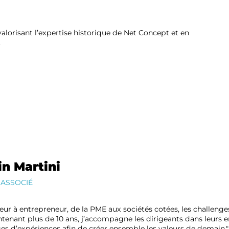
alorisant l’expertise historique de Net Concept et en
.
in Martini
 ASSOCIÉ
eur à entrepreneur, de la PME aux sociétés cotées, les challen
tenant plus de 10 ans, j’accompagne les dirigeants dans leurs 
es d’expériences afin de créer ensemble les valeurs de demain."