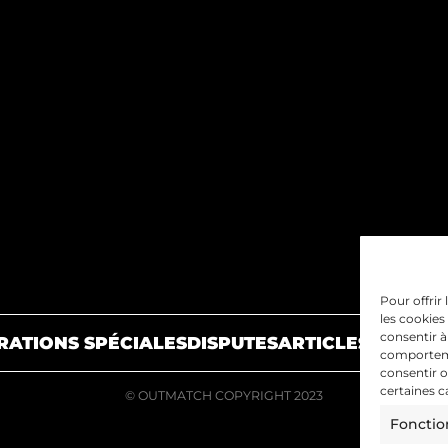
Pour offrir
les cookies
consentir à
RATIONS SPÉCIALES
DISPUTES
ARTICLES
NOUS R
comportemen
consentir o
certaines c
© OUTMATCH COPYRIGHT 2023
Fonctio