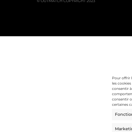
© OUTMATCH COPYRIGHT 2023
Pour offrir
les cookies
consentir à
comportemen
consentir o
certaines c
Fonctio
Market