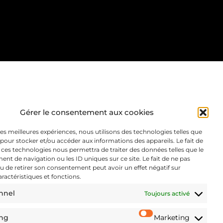
Gérer le consentement aux cookies
 les meilleures expériences, nous utilisons des technologies telles que
 pour stocker et/ou accéder aux informations des appareils. Le fait de
 ces technologies nous permettra de traiter des données telles que le
t de navigation ou les ID uniques sur ce site. Le fait de ne pas
u de retirer son consentement peut avoir un effet négatif sur
aractéristiques et fonctions.
nnel
Toujours activé
ing
Marketing