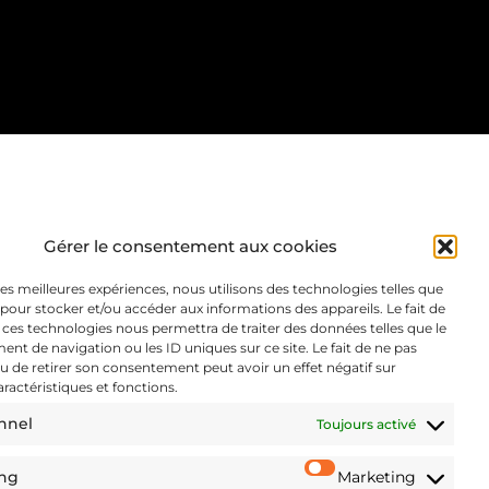
Gérer le consentement aux cookies
 les meilleures expériences, nous utilisons des technologies telles que
 pour stocker et/ou accéder aux informations des appareils. Le fait de
 ces technologies nous permettra de traiter des données telles que le
t de navigation ou les ID uniques sur ce site. Le fait de ne pas
u de retirer son consentement peut avoir un effet négatif sur
aractéristiques et fonctions.
nnel
Toujours activé
ing
Marketing