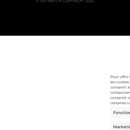
© OUTMATCH COPYRIGHT 2023
Pour offrir
les cookies
consentir à
comportemen
consentir o
certaines c
Fonctio
Market