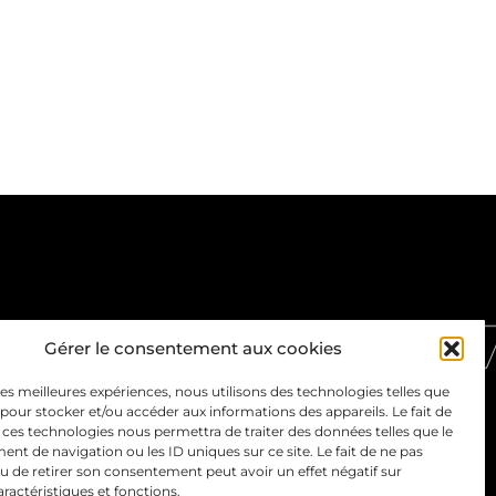
Gérer le consentement aux cookies
CONTACT
Mentions-legales
 les meilleures expériences, nous utilisons des technologies telles que
 pour stocker et/ou accéder aux informations des appareils. Le fait de
 ces technologies nous permettra de traiter des données telles que le
Politique de confidentialité
t de navigation ou les ID uniques sur ce site. Le fait de ne pas
u de retirer son consentement peut avoir un effet négatif sur
aractéristiques et fonctions.