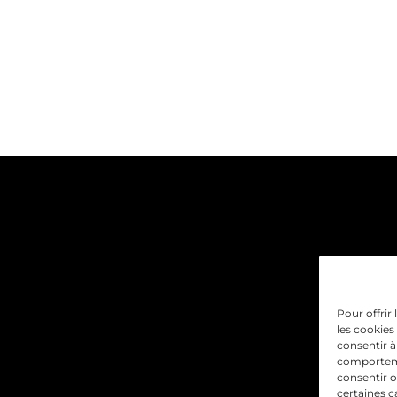
Pour offrir
les cookies
consentir à
comportemen
consentir o
certaines c