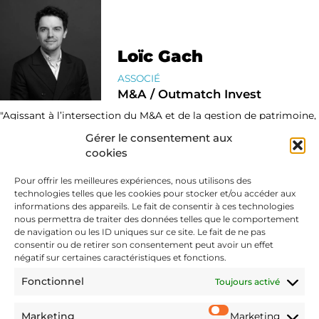
Loïc Gach
ASSOCIÉ
M&A / Outmatch Invest
"Agissant à l’intersection du M&A et de la gestion de patrimoine,
j’assure à nos clients un accompagnement unifié, en mobilisant
Gérer le consentement aux
l’expertise d’Outmatch Invest au service de leurs stratégies
cookies
financières de long terme."
Pour offrir les meilleures expériences, nous utilisons des
CONTACT
VOIR LE PROFIL
technologies telles que les cookies pour stocker et/ou accéder aux
informations des appareils. Le fait de consentir à ces technologies
nous permettra de traiter des données telles que le comportement
de navigation ou les ID uniques sur ce site. Le fait de ne pas
consentir ou de retirer son consentement peut avoir un effet
négatif sur certaines caractéristiques et fonctions.
Fonctionnel
Toujours activé
Marketing
Marketing