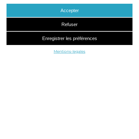
ADOSSEMENT
Accepter
M&A
Accompagnement de nos clients - PME et ETI - dans
Refuser
leurs projets d'adossements.
Enregistrer les préférences
Mentions-legales