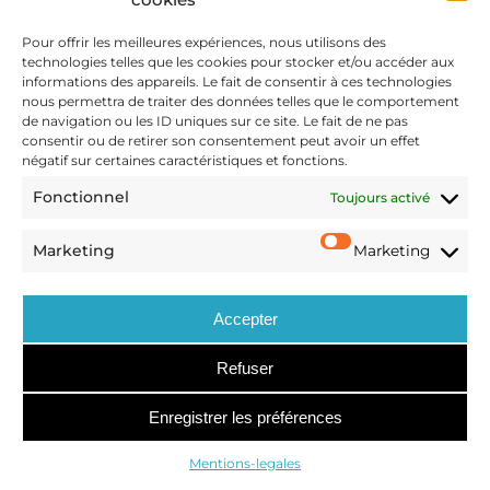
CONTACT
Pour offrir les meilleures expériences, nous utilisons des
Mentions-legales
technologies telles que les cookies pour stocker et/ou accéder aux
informations des appareils. Le fait de consentir à ces technologies
Politique de confidentialité
nous permettra de traiter des données telles que le comportement
de navigation ou les ID uniques sur ce site. Le fait de ne pas
consentir ou de retirer son consentement peut avoir un effet
négatif sur certaines caractéristiques et fonctions.
M&A
Fonctionnel
Toujours activé
OPÉRATIONS SPÉCIALES
DISPUTES
Marketing
Marketing
ARTICLES
NOUS REJOINDRE
Accepter
© OUTMATCH COPYRIGHT 2023
Refuser
Enregistrer les préférences
Mentions-legales