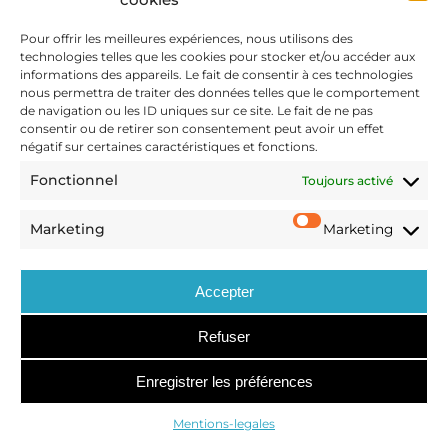
CONTACT
Pour offrir les meilleures expériences, nous utilisons des
Mentions-legales
technologies telles que les cookies pour stocker et/ou accéder aux
informations des appareils. Le fait de consentir à ces technologies
Politique de confidentialité
nous permettra de traiter des données telles que le comportement
de navigation ou les ID uniques sur ce site. Le fait de ne pas
consentir ou de retirer son consentement peut avoir un effet
négatif sur certaines caractéristiques et fonctions.
M&A
Fonctionnel
Toujours activé
OPÉRATIONS SPÉCIALES
DISPUTES
Marketing
Marketing
ARTICLES
NOUS REJOINDRE
Accepter
© OUTMATCH COPYRIGHT 2023
Refuser
Enregistrer les préférences
Mentions-legales