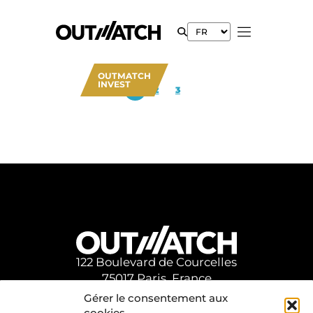
OUTMATCH
INVEST
1
2
3
122 Boulevard de Courcelles
75017 Paris, France
Gérer le consentement aux
cookies